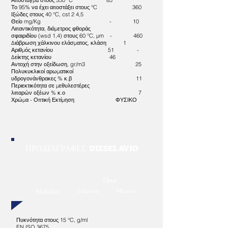
Απόσταγμα στους 350 °C 85
Το 95% να έχει αποστάξει στους °C 360
Ιξώδες στους 40 °C, cst 2 4,5
Θείο mg/Kg - 10
Λιπαντικότητα, διάμετρος φθοράς
σφαιριδίου (wsd 1,4) στους 60 °C, μm - 460
Διάβρωση χάλκινου ελάσματος, κλάση 1
Αριθμός κετανίου 51 -
Δείκτης κετανίου 46
Αντοχή στην οξείδωση, gr/m3 25
Πολυκυκλικοί αρωματικοί
υδρογονάνθρακες % κ.β 11
Περιεκτικότητα σε μεθυλεστέρες
λιπαρών οξέων % κ.ο 7
Χρώμα - Οπτική Εκτίμηση ΦΥΣΙΚΟ
ΠΡΟΔΙΑΓΡΑΦΕΣ DIESEL AVIO
Όρια
Μεθόδοι
Ελάχιστα
Μέγιστο
Πυκνότητα στους 15 °C, g/ml
EN ISO 3675