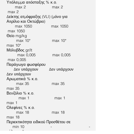
Υπόλειμμα απόσταξης % κ.ο.
max 2 max 2
max 2
Δείκτης ατμόφραξης (VLI) (μόνο για
Απρίλιο και Οκτώβριο)
max 1050 max 1050
max 1050
Θείο mg/kg
max 10* max 10*
max 10*
Μόλυβδος gr/lt
max 0,005 max 0,005
max 0,005
Παράγωγα φωσφόρου
Δεν υπάρχουν Δεν υπάρχουν
Δεν υπάρχουν
Αρωματικά % κ.ο.
max 35 max 35
max 35
Βενζόλιο % κ.ο.
max 1 max 1
max 1
Ολεφίνες % κ.ο.
max 18 max 18
max 18
Περιεκτικότητα ειδικού Προσθέτου σε
min 10 - -
κάλιοmg/kg