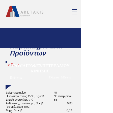
Χαρακτηριστικά
Προϊόντων
< Back
ΠΡΟΔΙΑΓΡΑΦΕΣ ΠΕΤΡΕΛΑΙΟΥ
ΚΙΝΗΣΗΣ
Ιδιότητες
Ελάχιστο
Μέγιστο
Δείκτης κετανίου 40
Πυκνότητα στους 15 °C, Kg/m3 Να αναφέρεται
Σημείο αναφλέξεως °C 55
Ανθρακούχο υπόλειμμα, % κ.β 0,30
(σε υπόλειμμα 10%)
Τέφρα % κ.β 0,02