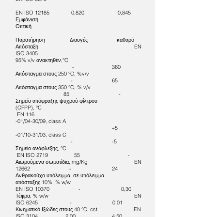
EN ISO 12185 0,820 0,845
Εμφάνιση
Οπτική
Παρατήρηση Διαυγές καθαρό
Απόσταξη EN
ISO 3405
95% v/v ανακτηθέν,°C
- 360
Απόσταγμα στους 250 °C, %v/v
- 65
Απόσταγμα στους 350 °C, % v/v
85 -
Σημείο απόφραξης ψυχρού φίλτρου
(CFPP), °C
EN 116
-01/04-30/09, class A
+5
-01/10-31/03, class C
- -5
Σημείο ανάφλεξης, °C
EN ISO 2719 55 -
Αιωρούμενα σωματίδια, mg/Kg EN
12662 - 24
Ανθρακούχο υπόλειμμα, σε υπόλειμμα
απόσταξης 10%, % w/w
EN ISO 10370 - 0,30
Τέφρα, % w/w EN
ISO 6245 - 0,01
Κινηματικό Ιξώδες στους 40 °C, cst EN
ISO 3104 2,00 4,50