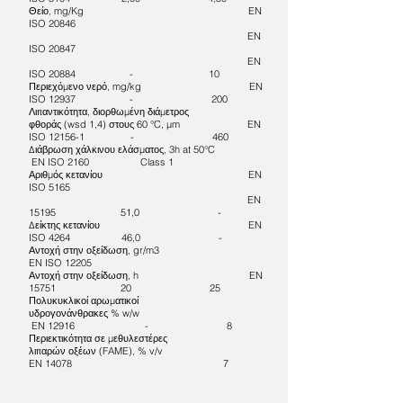
Θείο, mg/Kg EN
ISO 20846
EN
ISO 20847
EN
ISO 20884 - 10
Περιεχόμενο νερό, mg/kg EN
ISO 12937 - 200
Λιπαντικότητα, διορθωμένη διάμετρος
φθοράς (wsd 1,4) στους 60 °C, μm EN
ISO 12156-1 - 460
Διάβρωση χάλκινου ελάσματος, 3h at 50°C
EN ISO 2160 Class 1
Αριθμός κετανίου EN
ISO 5165
EN
15195 51,0 -
Δείκτης κετανίου EN
ISO 4264 46,0 -
Αντοχή στην οξείδωση, gr/m3
EN ISO 12205
Αντοχή στην οξείδωση, h EN
15751 20 25
Πολυκυκλικοί αρωματικοί
υδρογονάνθρακες % w/w
EN 12916 - 8
Περιεκτικότητα σε μεθυλεστέρες
λιπαρών οξέων (FAME), % v/v
EN 14078 7