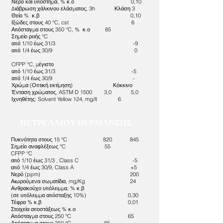
Νερό και υπόστημα, % κ.ο 0,10
Διάβρωση χάλκινου ελάσματος, 3h Κλάση 3
Θείο % κ.β 0,10
Ιξώδες στους 40 °C, cst 6
Απόσταγμα στους 350 °C, % κ.ο 85
Σημείο ροής °C
από 1/10 έως 31/3 -9
από 1/4 έως 30/9 0
CFPP °C, μέγιστο
από 1/10 έως 31/3 -5
από 1/4 έως 30/9 -
Χρώμα (Οπτική εκτίμηση) Κόκκινο
Ένταση χρώματος, ASTM D 1500 3,0 5,0
Ιχνηθέτης: Solvent Yellow 124, mg/lt 6
ΠΕΤΡΕΛΑΙΟΥ ΘΕΡΜΑΝΣΗΣ
Πυκνότητα στους 15 °C 820 845
Σημείο αναφλέξεως °C 55
CFPP °C
από 1/10 έως 31/3 , Class C -5
από 1/4 έως 30/9, Class A +5
Νερό (ppm) 200
Αιωρούμενα σωματίδια, mg/Kg 24
Ανθρακούχο υπόλειμμα, % κ.β
(σε υπόλειμμα απόσταξης 10%) 0,30
Τέφρα % κ.β 0,01
Στοιχεία αποστάξεως % κ.ο
Απόσταγμα στους 250 °C 65